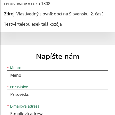
renovovaný v roku 1808
Zdroj:
Vlastivedný slovník obcí na Slovensku, 2. časť
Testvértelepülések találkozója
Napíšte nám
Meno
Priezvisko
E-mailová adresa
*
Meno:
*
Priezvisko:
*
E-mailová adresa: