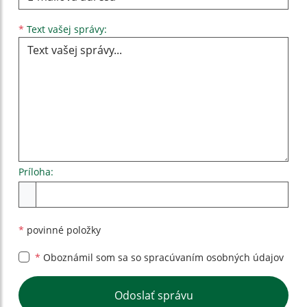
Text vašej správy...
*
Text vašej správy:
Príloha:
Príloha
*
povinné položky
*
Oboznámil som sa so
spracúvaním osobných údajov
Google reCaptcha Response
Odoslať správu