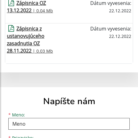
Zápisnica OZ
Dátum vyvesenia:
13.12.2022
| 0.04 Mb
22.12.2022
Zápisnica z
Dátum vyvesenia:
ustanovujúceho
22.12.2022
zasadnutia OZ
28.11.2022
| 0.03 Mb
Napíšte nám
Meno
Priezvisko
E-mailová adresa
*
Meno:
*
Priezvisko: