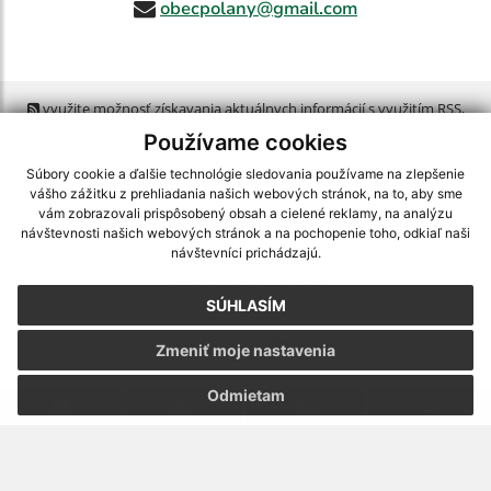
obecpolany@gmail.com
využite možnosť získavania aktuálnych informácií s využitím RSS
,
CMS systém (redakčný) systém ECHELON 2,
Mapa stránok
,
web portál
,
Používame cookies
webhosting
,
webex.digital, s.r.o.
,
domény
,
registrácia domény
,
spoločnosť webex.digital, s.r.o.
,
technický prevádzkovateľ
Súbory cookie a ďalšie technológie sledovania používame na zlepšenie
vášho zážitku z prehliadania našich webových stránok, na to, aby sme
vám zobrazovali prispôsobený obsah a cielené reklamy, na analýzu
Posledná aktualizácia:
06.08.2026
návštevnosti našich webových stránok a na pochopenie toho, odkiaľ naši
návštevníci prichádzajú.
Vytlačiť stránku
|
Vyhlásenie o prístupnosti
Autorské práva
|
Cookies
SÚHLASÍM
webdesign
|
Zmeniť moje nastavenia
Odmietam