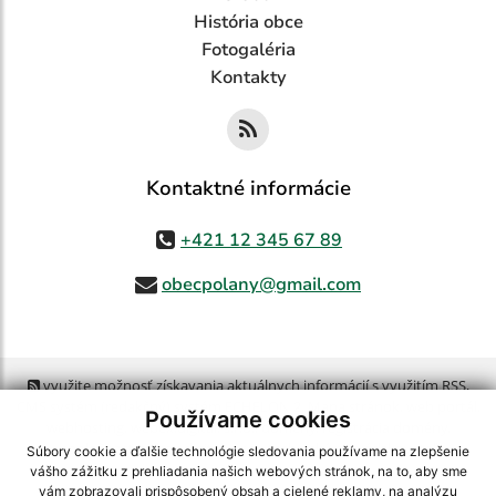
História obce
Fotogaléria
Kontakty
Kontaktné informácie
+421 12 345 67 89
obecpolany@gmail.com
využite možnosť získavania aktuálnych informácií s využitím RSS
,
CMS systém (redakčný) systém ECHELON 2,
Mapa stránok
,
web portál
,
Používame cookies
webhosting
,
webex.digital, s.r.o.
,
domény
,
registrácia domény
,
spoločnosť webex.digital, s.r.o.
,
technický prevádzkovateľ
Súbory cookie a ďalšie technológie sledovania používame na zlepšenie
vášho zážitku z prehliadania našich webových stránok, na to, aby sme
vám zobrazovali prispôsobený obsah a cielené reklamy, na analýzu