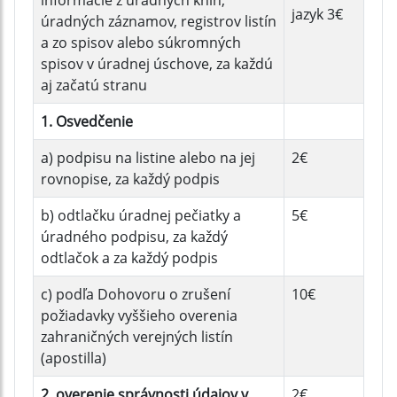
informácie z úradných kníh,
jazyk 3€
úradných záznamov, registrov listín
a zo spisov alebo súkromných
spisov v úradnej úschove, za každú
aj začatú stranu
1. Osvedčenie
a) podpisu na listine alebo na jej
2€
rovnopise, za každý podpis
b) odtlačku úradnej pečiatky a
5€
úradného podpisu, za každý
odtlačok a za každý podpis
c) podľa Dohovoru o zrušení
10€
požiadavky vyššieho overenia
zahraničných verejných listín
(apostilla)
2. overenie správnosti údajov v
2€