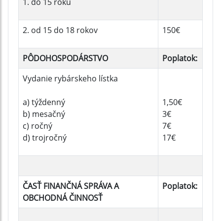
1. do 15 roku
2. od 15 do 18 rokov
150€
PÔDOHOSPODÁRSTVO
Poplatok:
Vydanie rybárskeho lístka
a) týždenný
1,50€
b) mesačný
3€
c) ročný
7€
d) trojročný
17€
ČASŤ FINANČNÁ SPRÁVA A
Poplatok:
OBCHODNÁ ČINNOSŤ