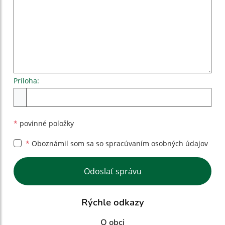
Príloha:
Príloha
*
povinné položky
*
Oboznámil som sa so
spracúvaním osobných údajov
Google reCaptcha Response
Odoslať správu
Rýchle odkazy
O obci