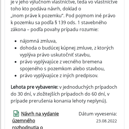
je v jeho výlučnom vlastníctve, teda vo vlastníctve
toho kto podáva návrh, doklad o
„inom práve k pozemku“. Pod pojmom iné právo
k pozemku sa podľa § 139 ods. 1 stavebného
zákona – podľa povahy prípadu rozumie:
nájomná zmluva,
dohoda o budúcej kúpnej zmluve, z ktorých
vyplýva právo uskutočniť stavbu,
právo vyplývajúce z vecného bremena
spojeného s pozemkom alebo stavbou,
právo vyplývajúce z iných predpisov.
Lehota pre vybavenie:
v jednoduchých prípadoch
do 30 dní, v zložitejších prípadoch do 60 dní, v
prípade prerušenia konania lehoty neplynú).
Návrh na vydanie
Dátum vyvesenia:
územného
23.08.2022
rozhodnutia o