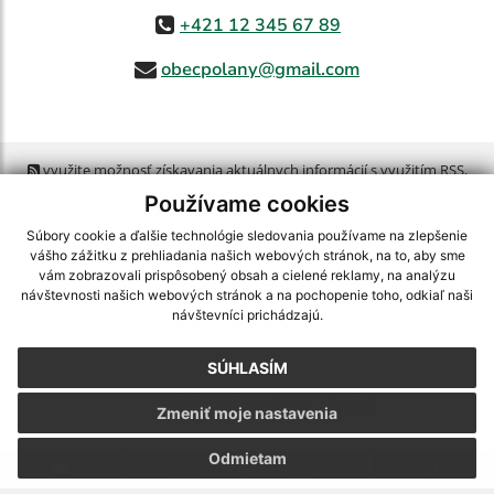
+421 12 345 67 89
obecpolany@gmail.com
využite možnosť získavania aktuálnych informácií s využitím RSS
,
CMS systém (redakčný) systém ECHELON 2,
Mapa stránok
,
web portál
,
Používame cookies
webhosting
,
webex.digital, s.r.o.
,
domény
,
registrácia domény
,
spoločnosť webex.digital, s.r.o.
,
technický prevádzkovateľ
Súbory cookie a ďalšie technológie sledovania používame na zlepšenie
vášho zážitku z prehliadania našich webových stránok, na to, aby sme
vám zobrazovali prispôsobený obsah a cielené reklamy, na analýzu
Posledná aktualizácia:
06.08.2026
návštevnosti našich webových stránok a na pochopenie toho, odkiaľ naši
návštevníci prichádzajú.
Vytlačiť stránku
|
Vyhlásenie o prístupnosti
Autorské práva
|
Cookies
SÚHLASÍM
webdesign
|
Zmeniť moje nastavenia
Odmietam