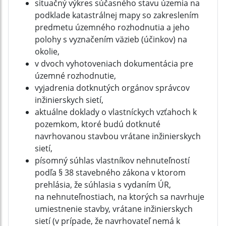
situačný výkres súčasného stavu územia na
podklade katastrálnej mapy so zakreslením
predmetu územného rozhodnutia a jeho
polohy s vyznačením väzieb (účinkov) na
okolie,
v dvoch vyhotoveniach dokumentácia pre
územné rozhodnutie,
vyjadrenia dotknutých orgánov správcov
inžinierskych sietí,
aktuálne doklady o vlastníckych vzťahoch k
pozemkom, ktoré budú dotknuté
navrhovanou stavbou vrátane inžinierskych
sietí,
písomný súhlas vlastníkov nehnuteľností
podľa § 38 stavebného zákona v ktorom
prehlásia, že súhlasia s vydaním ÚR,
na nehnuteľnostiach, na ktorých sa navrhuje
umiestnenie stavby, vrátane inžinierskych
sietí (v prípade, že navrhovateľ nemá k