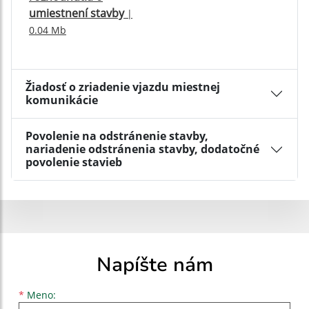
umiestnení stavby
|
0.04 Mb
Žiadosť o zriadenie vjazdu miestnej
komunikácie
Povolenie na odstránenie stavby,
nariadenie odstránenia stavby, dodatočné
povolenie stavieb
Napíšte nám
Meno
Priezvisko
E-mailová adresa
*
Meno: