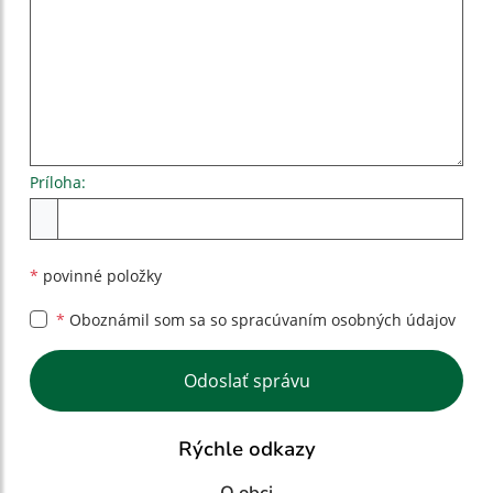
Príloha:
Príloha
*
povinné položky
*
Oboznámil som sa so
spracúvaním osobných údajov
Google reCaptcha Response
Odoslať správu
Rýchle odkazy