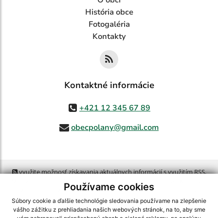
O obci
História obce
Fotogaléria
Kontakty
Kontaktné informácie
+421 12 345 67 89
obecpolany@gmail.com
využite možnosť získavania aktuálnych informácií s využitím RSS
,
CMS systém (redakčný) systém ECHELON 2,
Mapa stránok
,
web portál
,
Používame cookies
webhosting
,
webex.digital, s.r.o.
,
domény
,
registrácia domény
,
spoločnosť webex.digital, s.r.o.
,
technický prevádzkovateľ
Súbory cookie a ďalšie technológie sledovania používame na zlepšenie
vášho zážitku z prehliadania našich webových stránok, na to, aby sme