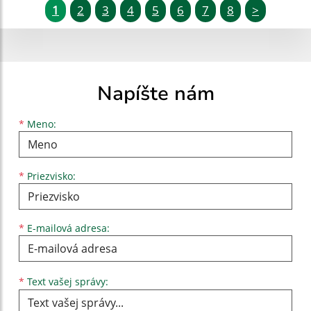
1
2
3
4
5
6
7
8
>
Napíšte nám
Meno
Priezvisko
E-mailová adresa
*
Meno:
*
Priezvisko:
*
E-mailová adresa:
Text vašej správy...
*
Text vašej správy: