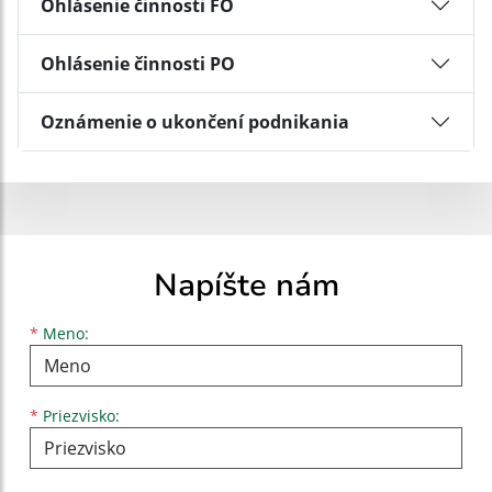
Ohlásenie činnosti FO
Ohlásenie činnosti PO
Oznámenie o ukončení podnikania
Napíšte nám
Meno
Priezvisko
E-mailová adresa
*
Meno:
*
Priezvisko: