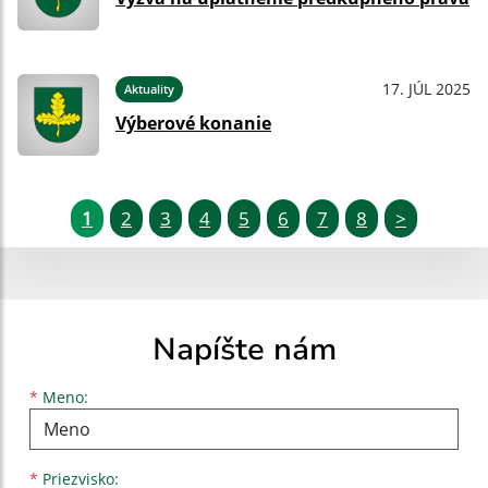
17. JÚL 2025
Aktuality
Výberové konanie
1
2
3
4
5
6
7
8
>
Napíšte nám
Meno
Priezvisko
E-mailová adresa
*
Meno:
*
Priezvisko: