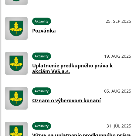
25. SEP 2025
Aktuality
Pozvánka
19. AUG 2025
Aktuality
Uplatnenie predkupného práva k
akciám VVS,a.s.
05. AUG 2025
Aktuality
Oznam o výberovom konaní
31. JÚL 2025
Aktuality
Výzva na uplatnenie predkupného práva