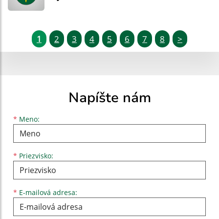
1
2
3
4
5
6
7
8
>
Napíšte nám
Meno
Priezvisko
E-mailová adresa
*
Meno:
*
Priezvisko:
*
E-mailová adresa: