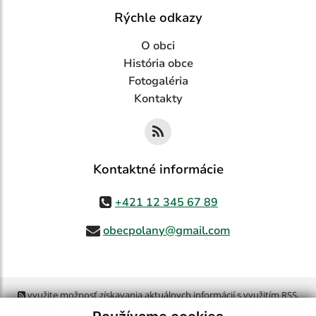
Rýchle odkazy
O obci
História obce
Fotogaléria
Kontakty
Kontaktné informácie
+421 12 345 67 89
obecpolany@gmail.com
využite možnosť získavania aktuálnych informácií s využitím RSS
,
CMS systém (redakčný) systém ECHELON 2,
Mapa stránok
,
web portál
,