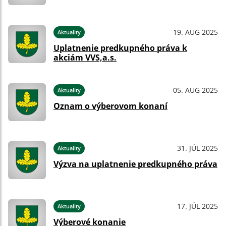
19. AUG 2025
Aktuality
Uplatnenie predkupného práva k
akciám VVS,a.s.
05. AUG 2025
Aktuality
Oznam o výberovom konaní
31. JÚL 2025
Aktuality
Výzva na uplatnenie predkupného práva
17. JÚL 2025
Aktuality
Výberové konanie