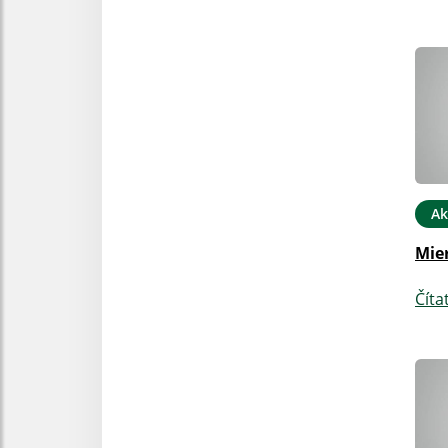
Ak
Mier
Číta