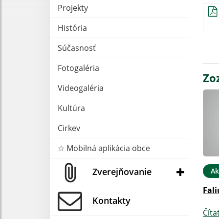
Projekty
História
Súčasnosť
Fotogaléria
Zo
Videogaléria
Kultúra
Cirkev
☆ Mobilná aplikácia obce
Zverejňovanie
Ak
Fali
Kontakty
Číta