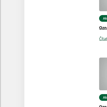
Ak
Ozn
Číta
Ak
Ozn