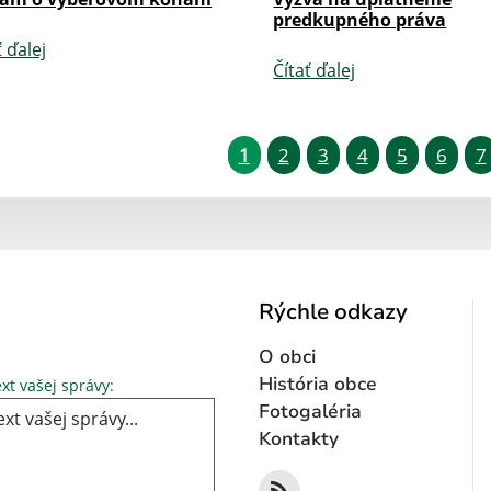
predkupného práva
ť ďalej
Čítať ďalej
1
2
3
4
5
6
7
Rýchle odkazy
O obci
Text vašej správy...
História obce
xt vašej správy:
Fotogaléria
Kontakty