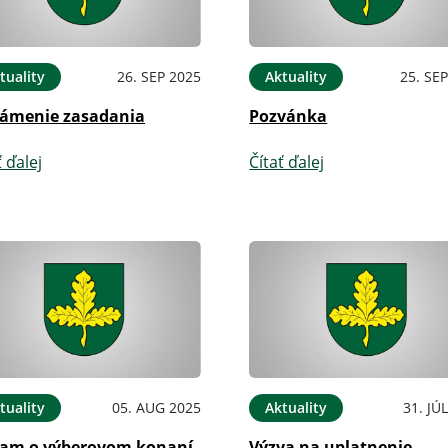
tuality
26. SEP 2025
Aktuality
25. SE
ámenie zasadania
Pozvánka
ť ďalej
Čítať ďalej
tuality
05. AUG 2025
Aktuality
31. JÚ
am o výberovom konaní
Výzva na uplatnenie