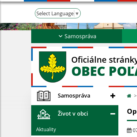
Select Language
▼
Samospráva
Oficiálne stránk
OBEC PO
Samospráva
Op
Život v obci
Aktuality
07