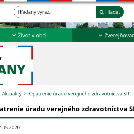
Hľadaný výraz...
Hľadať
Život v obci
Zverejňova
y
ĽANY
Aktuality
Opatrenie úradu verejného zdravotníctva SR
atrenie úradu verejného zdravotníctva S
.05.2020