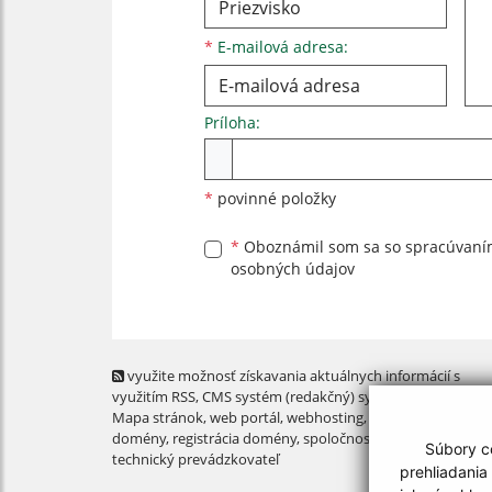
*
E-mailová adresa:
Príloha:
Príloha
*
povinné položky
*
Oboznámil som sa so
spracúvan
osobných údajov
využite možnosť získavania aktuálnych informácií s
využitím RSS
, CMS systém (redakčný) systém ECHELON 2,
Mapa stránok
,
web portál
,
webhosting
,
webex.digital, s.r.o
domény
,
registrácia domény
,
spoločnosť webex.digital, s.r.
Súbory co
technický prevádzkovateľ
prehliadania