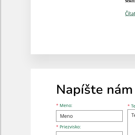
Číta
Napíšte nám
Meno
Priezvisko
E-mailová adresa
*
Meno:
*
Te
*
Priezvisko: