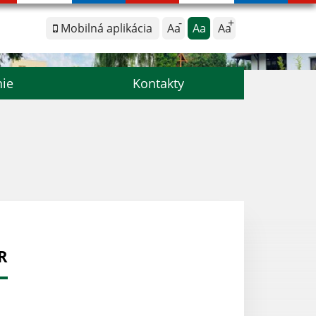
Mobilná aplikácia
Aa
Aa
Aa
nie
Kontakty
R