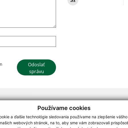
Google reCaptcha Response
Odoslať
ím
správu
webdesign
|
Používame cookies
.
,
o.
,
okie a ďalšie technológie sledovania používame na zlepšenie vášho
 našich webových stránok, na to, aby sme vám zobrazovali prispôs