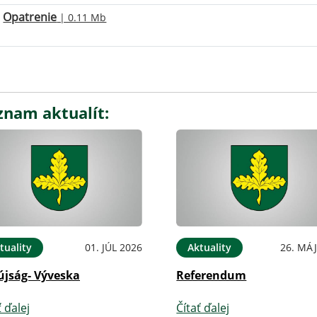
Opatrenie
| 0.11 Mb
znam aktualít:
tuality
01. JÚL 2026
Aktuality
26. MÁJ
újság- Výveska
Referendum
ť ďalej
Čítať ďalej