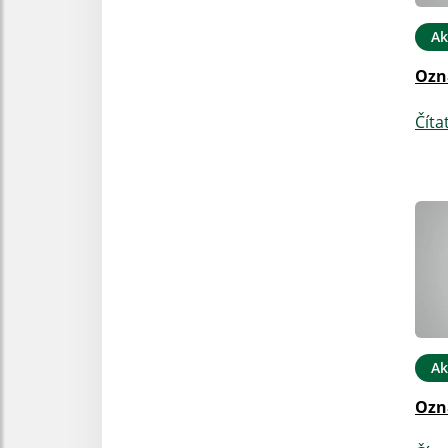
Ak
Ozn
Číta
Ak
Ozn