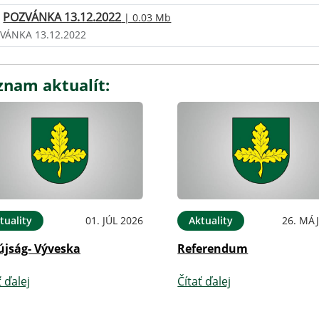
POZVÁNKA 13.12.2022
| 0.03 Mb
VÁNKA 13.12.2022
znam aktualít:
tuality
01. JÚL 2026
Aktuality
26. MÁJ
újság- Výveska
Referendum
ť ďalej
Čítať ďalej