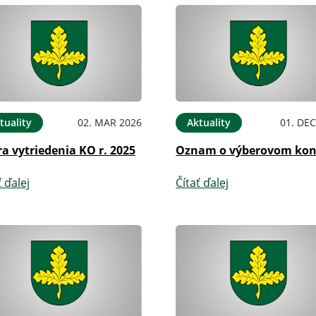
tuality
02. MAR 2026
Aktuality
01. DEC
a vytriedenia KO r. 2025
Oznam o výberovom kon
ť ďalej
Čítať ďalej