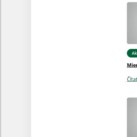
Ak
Mier
Číta