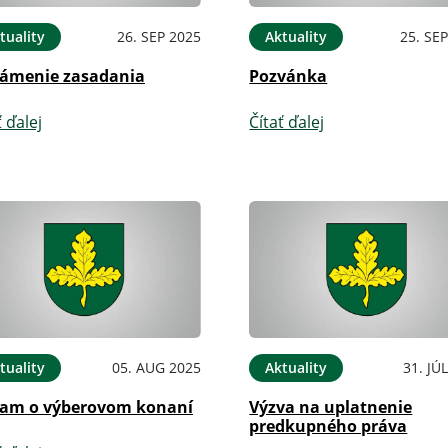
tuality
26. SEP 2025
Aktuality
25. SE
ámenie zasadania
Pozvánka
ť ďalej
Čítať ďalej
tuality
05. AUG 2025
Aktuality
31. JÚ
am o výberovom konaní
Výzva na uplatnenie
predkupného práva