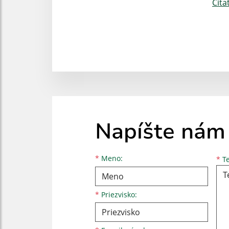
Číta
Napíšte nám
Meno
Priezvisko
E-mailová adresa
*
Meno:
*
Te
*
Priezvisko: