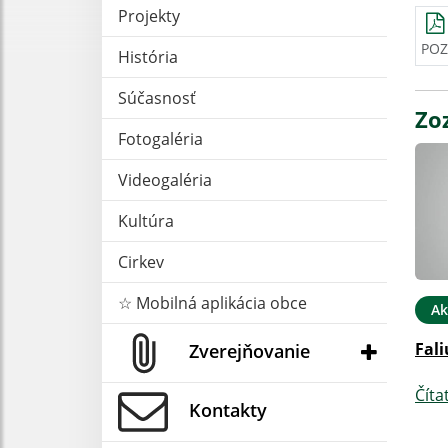
Projekty
POZ
História
Súčasnosť
Zo
Fotogaléria
Videogaléria
Kultúra
Cirkev
☆ Mobilná aplikácia obce
Ak
Fali
Zverejňovanie
Číta
Kontakty