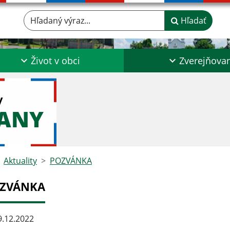
Hľadaný výraz...
Hľadať
Život v obci
Zverejňova
y
ĽANY
Aktuality
POZVÁNKA
ZVÁNKA
.12.2022