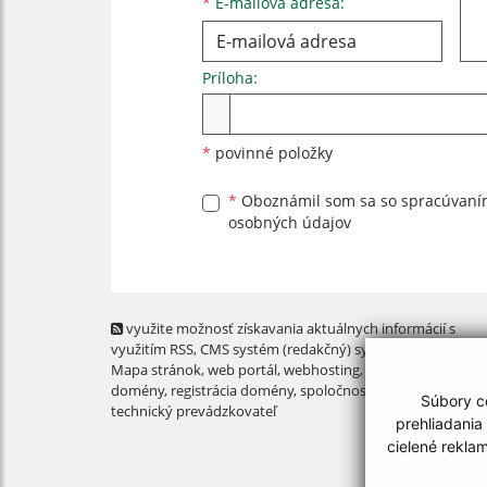
*
E-mailová adresa:
Príloha:
Príloha
*
povinné položky
*
Oboznámil som sa so
spracúvan
osobných údajov
využite možnosť získavania aktuálnych informácií s
využitím RSS
, CMS systém (redakčný) systém ECHELON 2,
Mapa stránok
,
web portál
,
webhosting
,
webex.digital, s.r.o
domény
,
registrácia domény
,
spoločnosť webex.digital, s.r.
Súbory co
technický prevádzkovateľ
prehliadania
cielené rekla