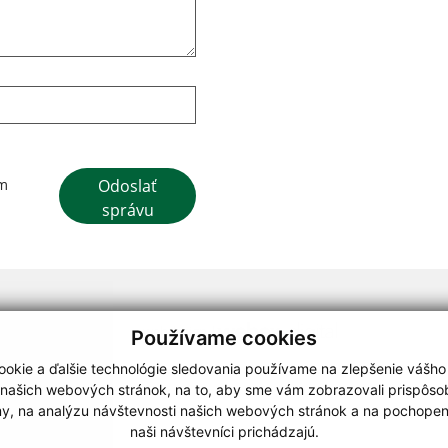
Google reCaptcha Response
Odoslať
ím
správu
webdesign
|
Používame cookies
.
,
o.
,
okie a ďalšie technológie sledovania používame na zlepšenie vášho
 našich webových stránok, na to, aby sme vám zobrazovali prispôs
my, na analýzu návštevnosti našich webových stránok a na pochopeni
naši návštevníci prichádzajú.