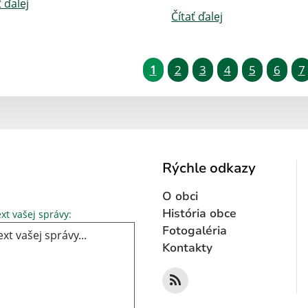
ť ďalej
Čítať ďalej
1
2
3
4
5
6
7
Rýchle odkazy
O obci
Text vašej správy...
História obce
xt vašej správy:
Fotogaléria
Kontakty