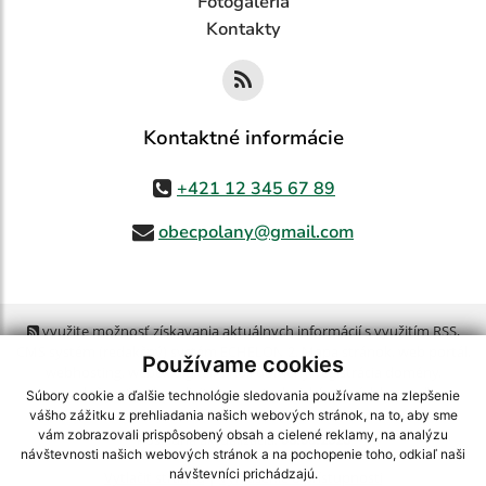
Fotogaléria
Kontakty
Kontaktné informácie
+421 12 345 67 89
obecpolany@gmail.com
využite možnosť získavania aktuálnych informácií s využitím RSS
,
CMS systém (redakčný) systém ECHELON 2,
Mapa stránok
,
web portál
,
Používame cookies
webhosting
,
webex.digital, s.r.o.
,
domény
,
registrácia domény
,
spoločnosť webex.digital, s.r.o.
,
technický prevádzkovateľ
Súbory cookie a ďalšie technológie sledovania používame na zlepšenie
vášho zážitku z prehliadania našich webových stránok, na to, aby sme
vám zobrazovali prispôsobený obsah a cielené reklamy, na analýzu
Posledná aktualizácia:
06.08.2026
návštevnosti našich webových stránok a na pochopenie toho, odkiaľ naši
návštevníci prichádzajú.
Vytlačiť stránku
|
Vyhlásenie o prístupnosti