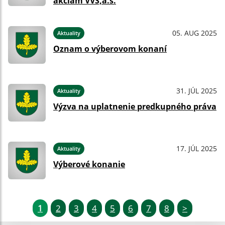
akciám VVS,a.s.
05. AUG 2025
Aktuality
Oznam o výberovom konaní
31. JÚL 2025
Aktuality
Výzva na uplatnenie predkupného práva
17. JÚL 2025
Aktuality
Výberové konanie
1
2
3
4
5
6
7
8
>