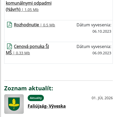
komunálnymi odpadmi
(Návrh)
| 1.05 Mb
Rozhodnutie
Dátum vyvesenia:
| 0.5 Mb
06.10.2023
Cenová ponuka ŠJ
Dátum vyvesenia:
MŠ
| 0.33 Mb
06.09.2023
Zoznam aktualít:
01. JÚL 2026
Aktuality
Faliújság- Výveska