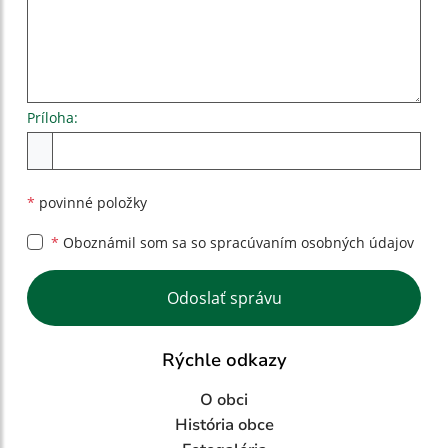
Príloha:
Príloha
*
povinné položky
*
Oboznámil som sa so
spracúvaním osobných údajov
Google reCaptcha Response
Odoslať správu
Rýchle odkazy
O obci
História obce