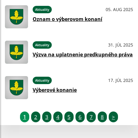
05. AUG 2025
Aktuality
Oznam o výberovom konaní
31. JÚL 2025
Aktuality
Výzva na uplatnenie predkupného práva
17. JÚL 2025
Aktuality
Výberové konanie
1
2
3
4
5
6
7
8
>