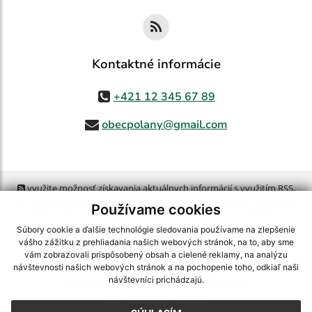
Kontaktné informácie
+421 12 345 67 89
obecpolany@gmail.com
využite možnosť získavania aktuálnych informácií s využitím RSS
,
CMS systém (redakčný) systém ECHELON 2,
Mapa stránok
,
web portál
,
Používame cookies
webhosting
,
webex.digital, s.r.o.
,
domény
,
registrácia domény
,
spoločnosť webex.digital, s.r.o.
,
technický prevádzkovateľ
Súbory cookie a ďalšie technológie sledovania používame na zlepšenie
vášho zážitku z prehliadania našich webových stránok, na to, aby sme
vám zobrazovali prispôsobený obsah a cielené reklamy, na analýzu
Posledná aktualizácia:
06.08.2026
návštevnosti našich webových stránok a na pochopenie toho, odkiaľ naši
návštevníci prichádzajú.
Vytlačiť stránku
|
Vyhlásenie o prístupnosti
Autorské práva
|
Cookies