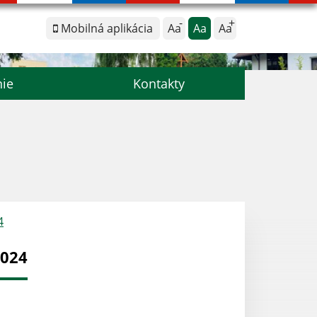
Mobilná aplikácia
Aa
Aa
Aa
nie
Kontakty
4
2024