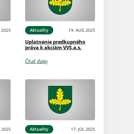
P 2025
Aktuality
19. AUG 2025
Uplatnenie predkupného
práva k akciám VVS,a.s.
Čítať ďalej
L 2025
Aktuality
17. JÚL 2025