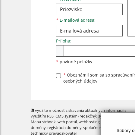
*
E-mailová adresa:
Príloha:
Príloha
*
povinné položky
*
Oboznámil som sa so
spracúvan
osobných údajov
využite možnosť získavania aktuálnych informácií s
využitím RSS
, CMS systém (redakčný) systém ECHELON 2,
Mapa stránok
,
web portál
,
webhosting
,
webex.digital, s.r.o
domény
,
registrácia domény
,
spoločnosť webex.digital, s.r.
Súbory co
technický prevádzkovateľ