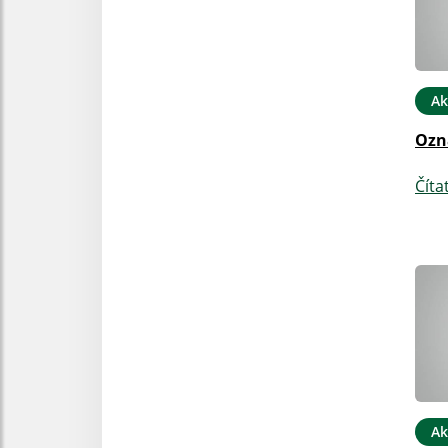
Ak
Ozn
Číta
Ak