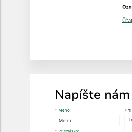
Ozn
Číta
Napíšte nám
Meno
Priezvisko
E-mailová adresa
*
Meno:
*
Te
*
Priezvisko: