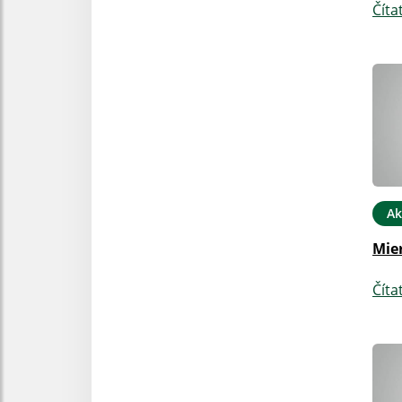
Číta
Ak
Mier
Číta