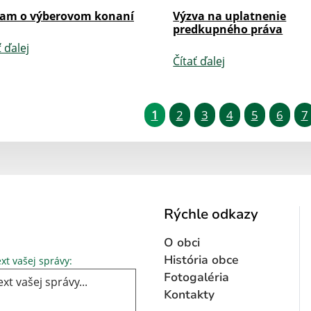
am o výberovom konaní
Výzva na uplatnenie
predkupného práva
ť ďalej
Čítať ďalej
1
2
3
4
5
6
7
Rýchle odkazy
O obci
Text vašej správy...
História obce
xt vašej správy:
Fotogaléria
Kontakty