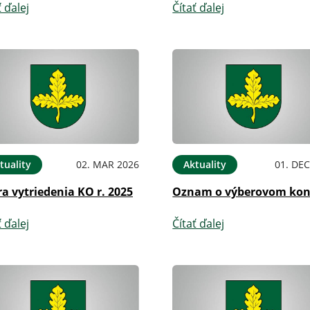
ť ďalej
Čítať ďalej
tuality
02. MAR 2026
Aktuality
01. DEC
a vytriedenia KO r. 2025
Oznam o výberovom kon
ť ďalej
Čítať ďalej