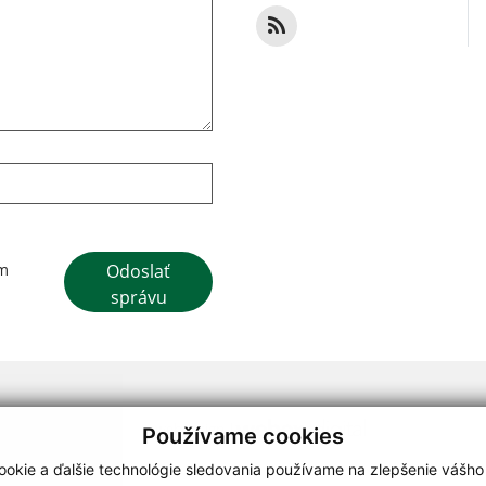
Google reCaptcha Response
Odoslať
ím
správu
webdesign
|
Používame cookies
.
,
o.
,
okie a ďalšie technológie sledovania používame na zlepšenie vášho