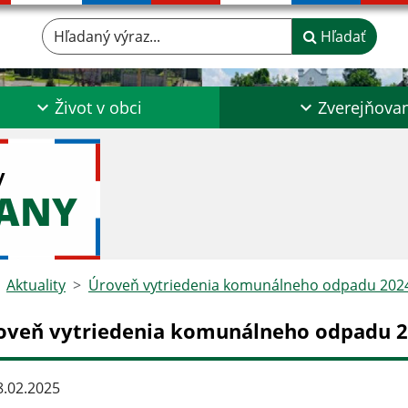
Hľadaný výraz...
Hľadať
Život v obci
Zverejňova
y
ĽANY
Aktuality
Úroveň vytriedenia komunálneho odpadu 202
oveň vytriedenia komunálneho odpadu 
.02.2025