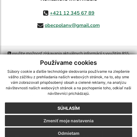
+421 12 345 67 89
obecpolany@gmail.com
využite možnosť získavania aktuálnych informácií s využitím RSS
,
CMS systém (redakčný) systém ECHELON 2,
Mapa stránok
,
web portál
,
Používame cookies
webhosting
,
webex.digital, s.r.o.
,
domény
,
registrácia domény
,
spoločnosť webex.digital, s.r.o.
,
technický prevádzkovateľ
Súbory cookie a ďalšie technológie sledovania používame na zlepšenie
vášho zážitku z prehliadania našich webových stránok, na to, aby sme
vám zobrazovali prispôsobený obsah a cielené reklamy, na analýzu
Posledná aktualizácia:
30.07.2026
návštevnosti našich webových stránok a na pochopenie toho, odkiaľ naši
návštevníci prichádzajú.
Vytlačiť stránku
|
Vyhlásenie o prístupnosti
Autorské práva
|
Cookies
SÚHLASÍM
webdesign
|
Zmeniť moje nastavenia
Odmietam