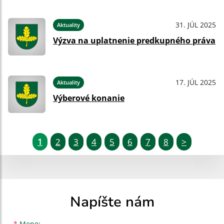
31. JÚL 2025
Aktuality
Výzva na uplatnenie predkupného práva
17. JÚL 2025
Aktuality
Výberové konanie
1
2
3
4
5
6
7
8
>
Napíšte nám
*
Meno: